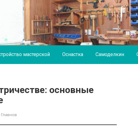
стройство мастерской
Оснастка
Самоделкин
ктричестве: основные
е
 Главнов