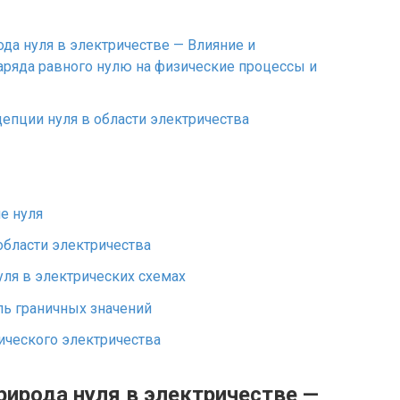
да нуля в электричестве — Влияние и
аряда равного нулю на физические процессы и
епции нуля в области электричества
е нуля
области электричества
ля в электрических схемах
ль граничных значений
ического электричества
рирода нуля в электричестве —