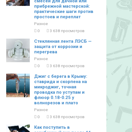
смесей для дачной или
прибрежной мастерской:
практические шаги против
простоев и переплат
Разное
0
3 638 просмотров
Стеклянная лента ЛЭСБ —
защита от коррозии и
перегрева
Разное
0
3 638 просмотров
Джиг с берега в Крыму:
ставрида и скорпена на
микроджиг, точная
проводка по уступам и
флюор 0.18-0.25 у
волнорезов и плато
Разное
0
3 638 просмотров
Как поступить в