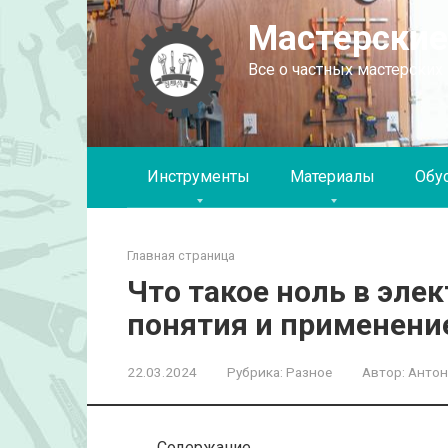
Перейти
Мастерские
к
контенту
Все о частных мастерских
Инструменты
Материалы
Обу
Главная страница
Что такое ноль в эле
понятия и применени
22.03.2024
Рубрика:
Разное
Автор:
Антон
Содержание