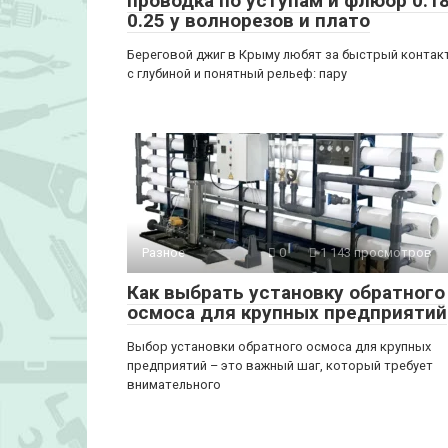
проводка по уступам и флюор 0.18
0.25 у волнорезов и плато
Береговой джиг в Крыму любят за быстрый контак
с глубиной и понятный рельеф: пару
Разное
0
1 143 просмотров
Как выбрать установку обратного
осмоса для крупных предприятий
Выбор установки обратного осмоса для крупных
предприятий – это важный шаг, который требует
внимательного