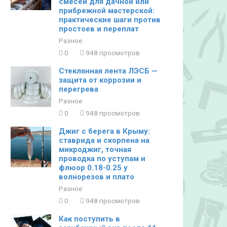
смесей для дачной или
прибрежной мастерской:
практические шаги против
простоев и переплат
Разное
0
948 просмотров
Стеклянная лента ЛЭСБ —
защита от коррозии и
перегрева
Разное
0
948 просмотров
Джиг с берега в Крыму:
ставрида и скорпена на
микроджиг, точная
проводка по уступам и
флюор 0.18-0.25 у
волнорезов и плато
Разное
0
948 просмотров
Как поступить в