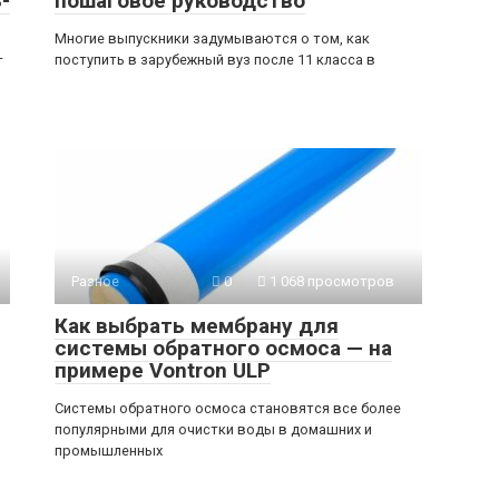
-
пошаговое руководство
Многие выпускники задумываются о том, как
поступить в зарубежный вуз после 11 класса в
т
Разное
0
1 068 просмотров
Как выбрать мембрану для
системы обратного осмоса — на
примере Vontron ULP
Системы обратного осмоса становятся все более
популярными для очистки воды в домашних и
промышленных