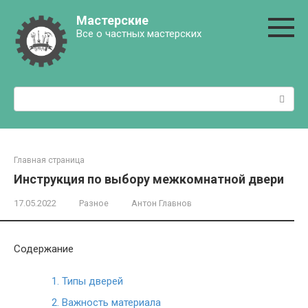
Перейти
Мастерские
к
Все о частных мастерских
контенту
Поиск:
Главная страница
Инструкция по выбору межкомнатной двери
17.05.2022
Разное
Антон Главнов
Содержание
1.
Типы дверей
2.
Важность материала