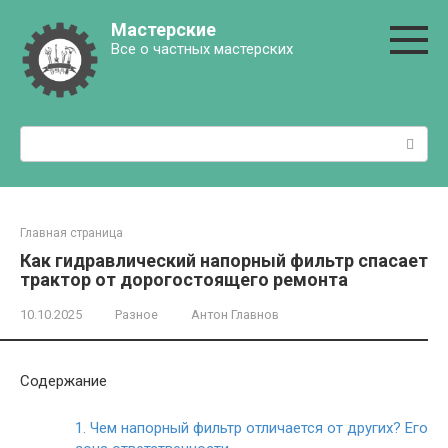
Перейти
Мастерские
к
Все о частных мастерских
контенту
Поиск:
Главная страница
Как гидравлический напорный фильтр спасает
трактор от дорогостоящего ремонта
10.10.2025
Разное
Антон Главнов
Содержание
1.
Чем напорный фильтр отличается от других? Его