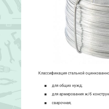
Классификация стальной оцинкованно
для общих нужд;
для армирования ж/б конструк
сварочная;