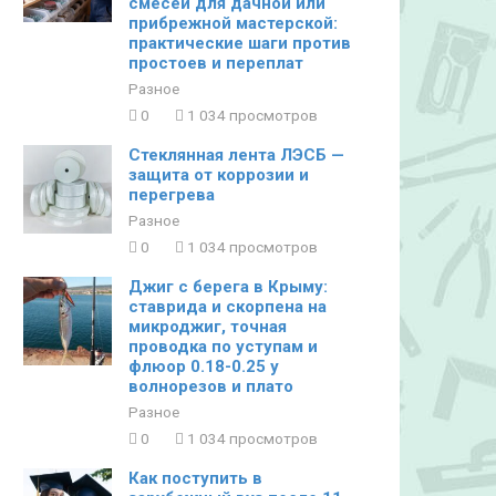
смесей для дачной или
прибрежной мастерской:
практические шаги против
простоев и переплат
Разное
0
1 034 просмотров
Стеклянная лента ЛЭСБ —
защита от коррозии и
перегрева
Разное
0
1 034 просмотров
Джиг с берега в Крыму:
ставрида и скорпена на
микроджиг, точная
проводка по уступам и
флюор 0.18-0.25 у
волнорезов и плато
Разное
0
1 034 просмотров
Как поступить в