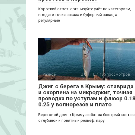
Короткий ответ: организуйте учёт по категориям,
введите точки заказа и буферный запас, а
регулярные
Разное
0
4 135 просмотров
Джиг с берега в Крыму: ставрида
и скорпена на микроджиг, точная
проводка по уступам и флюор 0.18
0.25 у волнорезов и плато
Береговой джиг в Крыму любят за быстрый контак
с глубиной и понятный рельеф: пару