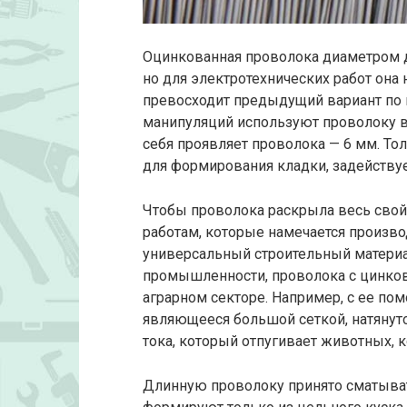
Оцинкованная проволока диаметром до
но для электротехнических работ она
превосходит предыдущий вариант по 
манипуляций используют проволоку в
себя проявляет проволока — 6 мм. То
для формирования кладки, задействует
Чтобы проволока раскрыла весь свой
работам, которые намечается произво
универсальный строительный материа
промышленности, проволока с цинко
аграрном секторе. Например, с ее по
являющееся большой сеткой, натянуто
тока, который отпугивает животных, 
Длинную проволоку принято сматыват