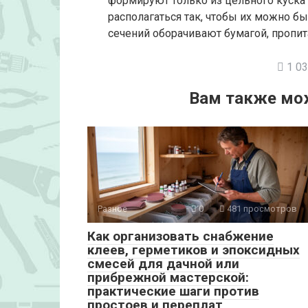
формируют только из цельного куска
располагаться так, чтобы их можно б
сечений оборачивают бумагой, пропи
1 03
Вам также мо
Разное
0
481 просмотров
Как организовать снабжение
клеев, герметиков и эпоксидных
смесей для дачной или
прибрежной мастерской:
практические шаги против
простоев и переплат