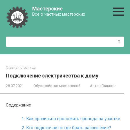
Перейти
Мастерские
к
Все о частных мастерских
контенту
Поиск:
Главная страница
Подключение электричества к дому
28.07.2021
Обустройство мастерской
Антон Главнов
Содержание
1.
Как правильно проложить провода на участке
2.
Кто подключает и где брать разрешение?