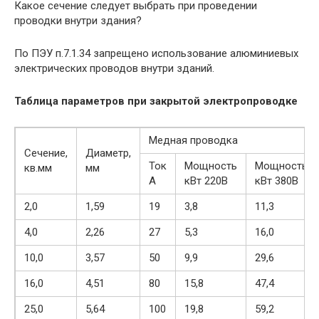
Какое сечение следует выбрать при проведении
проводки внутри здания?
По ПЭУ п.7.1.34 запрещено использование алюминиевых
электрических проводов внутри зданий.
Таблица параметров при закрытой электропроводке
Медная проводка
Сечение,
Диаметр,
Ток
Мощность
Мощность
кв.мм
мм
А
кВт 220В
кВт 380В
2,0
1,59
19
3,8
11,3
4,0
2,26
27
5,3
16,0
10,0
3,57
50
9,9
29,6
16,0
4,51
80
15,8
47,4
25,0
5,64
100
19,8
59,2