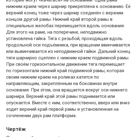
которые могут «качаться» на основании. Одна рама
нижним краем через шарнир прикреплена к основанию. Её
верхний конец тоже через шарнир соединён с верхним
концом другой рамы. Нижний край второй рамы в
специальных желобах перемещается вдоль основания.
Для этого на раме, на поперечине, неподвижно
установлена гайка. Тяга с резьбой, проходящая вдоль
продольной оси подъёмника, при вращении ввинчивается
или вывинчивается из неподвижной гайки. Дальний конец
тяги шарнирно сцеплен с нижним краем подвижной рамы.
При своём горизонтальном движении тяга перемещает
по горизонтали нижний край подвижной рамы, которая
своим нижним краем на роликах катится по
направляющим, закреплённым на боковинах внутри
основания. При этом, она вращается вокруг оси нижнего
шарнира. Верхний край этой рамы поднимается или
опускается. Вместе с ним, соответственно, вверх или вниз
ходит верхний край первой рамы и установленная на
сочленении двух рам платформа.
Чертёж