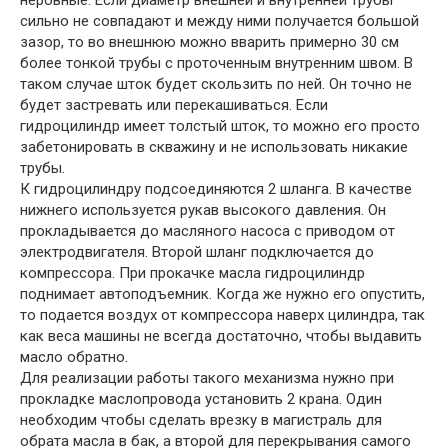
неровные. Если диаметр внешней и внутренней трубы
сильно не совпадают и между ними получается большой
зазор, то во внешнюю можно вварить примерно 30 см
более тонкой трубы с проточенным внутренним швом. В
таком случае шток будет скользить по ней. Он точно не
будет застревать или перекашиваться. Если
гидроцилиндр имеет толстый шток, то можно его просто
забетонировать в скважину и не использовать никакие
трубы.
К гидроцилиндру подсоединяются 2 шланга. В качестве
нижнего используется рукав высокого давления. Он
прокладывается до масляного насоса с приводом от
электродвигателя. Второй шланг подключается до
компрессора. При прокачке масла гидроцилиндр
поднимает автоподъемник. Когда же нужно его опустить,
то подается воздух от компрессора наверх цилиндра, так
как веса машины не всегда достаточно, чтобы выдавить
масло обратно.
Для реализации работы такого механизма нужно при
прокладке маслопровода установить 2 крана. Один
необходим чтобы сделать врезку в магистраль для
обрата масла в бак, а второй для перекрывания самого