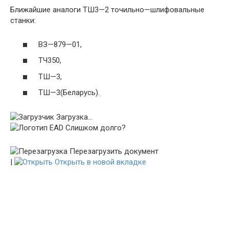
Ближайшие аналоги
ТШ3
—
2
точильно
—
шлифов
альные
станки
:
ВЗ
—
879
—
01
,
ТЧ350
,
ТШ
—
3
,
ТШ
—
3(
Беларусь
)
.
Загрузка...
Слишком долго?
Перезагрузить документ
|
Открыть в новой вкладке