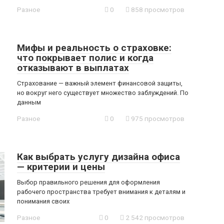
Разное
0
858 просмотров
Мифы и реальность о страховке:
что покрывает полис и когда
отказывают в выплатах
Страхование — важный элемент финансовой защиты,
но вокруг него существует множество заблуждений. По
данным
Разное
0
975 просмотров
Как выбрать услугу дизайна офиса
— критерии и цены
Выбор правильного решения для оформления
рабочего пространства требует внимания к деталям и
понимания своих
Разное
0
2 542 просмотров