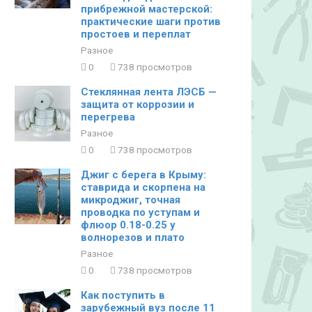
прибрежной мастерской:
практические шаги против
простоев и переплат
Разное
0
738 просмотров
Стеклянная лента ЛЭСБ —
защита от коррозии и
перегрева
Разное
0
738 просмотров
Джиг с берега в Крыму:
ставрида и скорпена на
микроджиг, точная
проводка по уступам и
флюор 0.18-0.25 у
волнорезов и плато
Разное
0
738 просмотров
Как поступить в
зарубежный вуз после 11