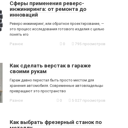
Сферы применения реверс-
инжиниринга: от ремонта до
инноваций
Реверс-инжиниринг, или обратное проектирование, —
это процесс исследования готового изделия с целью
понять его
Разное
0
795 просмотров
Как сделать верстак в гараже
своими рукам
Гараж давно перестал быть просто местом для
хранения автомобиля. Современные автовладельцы
превращают это пространство
Разное
0
5 027 просмотров
Как выбрать фрезерный станок по
металлу