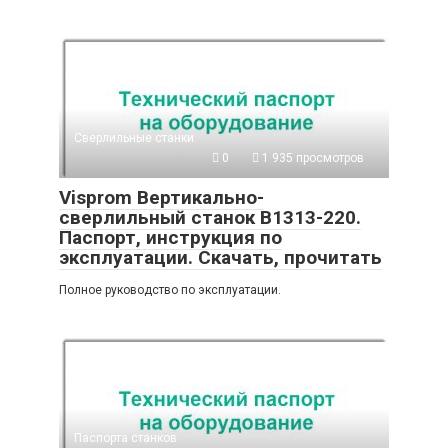
Сверлильные станки
0
1 935 просмотров
Visprom Вертикально-
сверлильный станок B1313-220.
Паспорт, инструкция по
эксплуатации. Скачать, прочитать
Полное руководство по эксплуатации.
Паспорта станков