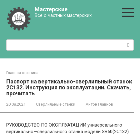
Перейти
Мастерские
к
Все о частных мастерских
контенту
Поиск:
Главная страница
Паспорт на вертикально-сверлильный станок
2С132. Инструкция по эксплуатации. Скачать,
прочитать
20.08.2021
Сверлильные станки
Антон Главнов
РУКОВОДСТВО ПО ЭКСПЛУАТАЦИИ
универсального
вертикально
—
сверлильного
станка модели
SB
50
(
2С132
).