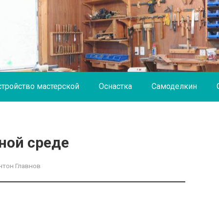
стройство мастерской
Оснастка
Самоделкин
нной среде
нтон Главнов