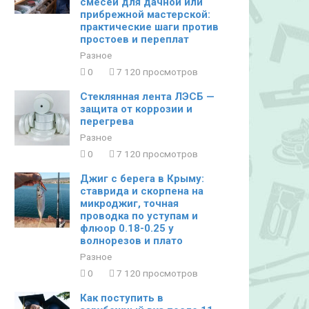
смесей для дачной или
прибрежной мастерской:
практические шаги против
простоев и переплат
Разное
0
7 120 просмотров
Стеклянная лента ЛЭСБ —
защита от коррозии и
перегрева
Разное
0
7 120 просмотров
Джиг с берега в Крыму:
ставрида и скорпена на
микроджиг, точная
проводка по уступам и
флюор 0.18-0.25 у
волнорезов и плато
Разное
0
7 120 просмотров
Как поступить в