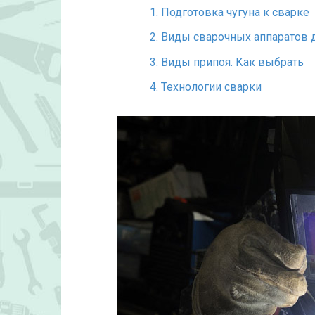
1.
Подготовка чугуна к сварке
2.
Виды сварочных аппаратов д
3.
Виды припоя. Как выбрать
4.
Технологии сварки