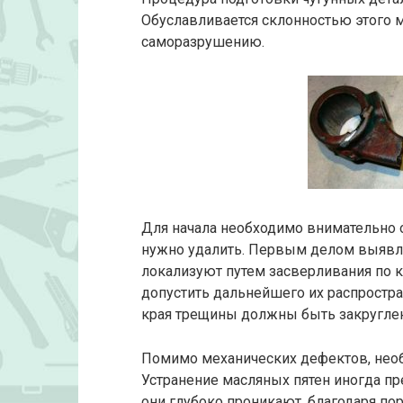
Обуславливается склонностью этого 
саморазрушению.
Для начала необходимо внимательно 
нужно удалить. Первым делом выявля
локализуют путем засверливания по к
допустить дальнейшего их распростра
края трещины должны быть закругле
Помимо механических дефектов, необх
Устранение масляных пятен иногда пре
они глубоко проникают, благодаря пор