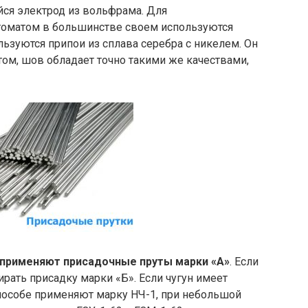
йся электрод из вольфрама. Для
томатом в большинстве своем используются
льзуются припои из сплава серебра с никелем. Он
ом, шов обладает точно такими же качествами,
 применяют присадочные пруты марки «А»
. Если
рать присадку марки «Б». Если чугун имеет
пособе применяют марку НЧ-1, при небольшой